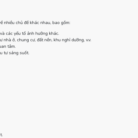
 về nhiều chủ đề khác nhau, bao gồm:
 và các yếu tố ảnh hưởng khác.
 nhà ở, chung cư, đất nền, khu nghỉ dưỡng, v.v.
uan tâm.
u tư sáng suốt.
t.