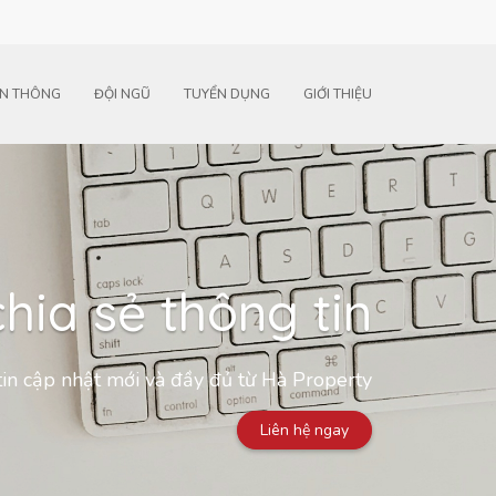
N THÔNG
ĐỘI NGŨ
TUYỂN DỤNG
GIỚI THIỆU
hia sẻ thông tin
in cập nhật mới và đầy đủ từ Hà Property
Liên hệ ngay