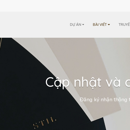
m
DỰ ÁN
BÀI VIẾT
TRUYỀ
Cập nhật và c
Đăng ký nhận thông t