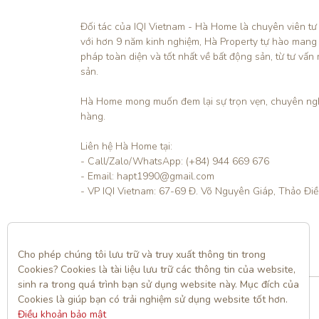
Đối tác của IQI Vietnam - Hà Home là chuyên viên tư
với hơn 9 năm kinh nghiệm, Hà Property tự hào mang
pháp toàn diện và tốt nhất về bất động sản, từ tư vấn 
sản.

Hà Home mong muốn đem lại sự trọn vẹn, chuyên ngh
hàng. 

Liên hệ Hà Home tại:

- Call/Zalo/WhatsApp: (+84) 944 669 676

- Email: hapt1990@gmail.com

- VP IQI Vietnam: 67-69 Đ. Võ Nguyên Giáp, Thảo Đi
Liên hệ
Cho phép chúng tôi lưu trữ và truy xuất thông tin trong 
Cookies? Cookies là tài liệu lưu trữ các thông tin của website, 
sinh ra trong quá trình bạn sử dụng website này. Mục đích của 
Cookies là giúp bạn có trải nghiệm sử dụng website tốt hơn. 
Điều khoản bảo mật