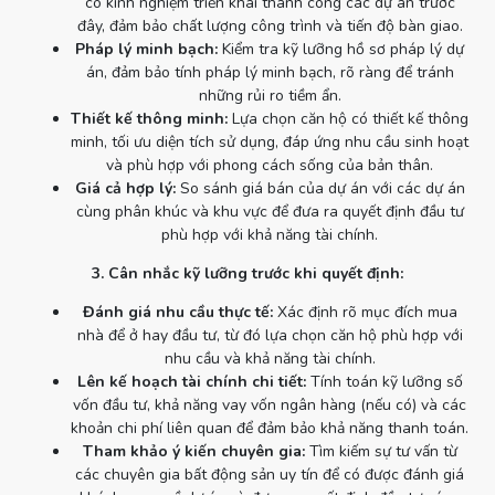
có kinh nghiệm triển khai thành công các dự án trước
đây, đảm bảo chất lượng công trình và tiến độ bàn giao.
Pháp lý minh bạch:
Kiểm tra kỹ lưỡng hồ sơ pháp lý dự
án, đảm bảo tính pháp lý minh bạch, rõ ràng để tránh
những rủi ro tiềm ẩn.
Thiết kế thông minh:
Lựa chọn căn hộ có thiết kế thông
minh, tối ưu diện tích sử dụng, đáp ứng nhu cầu sinh hoạt
và phù hợp với phong cách sống của bản thân.
Giá cả hợp lý:
So sánh giá bán của dự án với các dự án
cùng phân khúc và khu vực để đưa ra quyết định đầu tư
phù hợp với khả năng tài chính.
3. Cân nhắc kỹ lưỡng trước khi quyết định:
Đánh giá nhu cầu thực tế:
Xác định rõ mục đích mua
nhà để ở hay đầu tư, từ đó lựa chọn căn hộ phù hợp với
nhu cầu và khả năng tài chính.
Lên kế hoạch tài chính chi tiết:
Tính toán kỹ lưỡng số
vốn đầu tư, khả năng vay vốn ngân hàng (nếu có) và các
khoản chi phí liên quan để đảm bảo khả năng thanh toán.
Tham khảo ý kiến chuyên gia:
Tìm kiếm sự tư vấn từ
các chuyên gia bất động sản uy tín để có được đánh giá