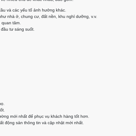
cầu và các yếu tố ảnh hưởng khác.
như nhà ở, chung cư, đất nền, khu nghỉ dưỡng, v.v.
n quan tâm.
 đầu tư sáng suốt.
họ.
ốt.
rường mới nhất để phục vụ khách hàng tốt hơn.
t động sản thông tin và cập nhật mới nhất.