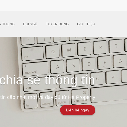
N THÔNG
ĐỘI NGŨ
TUYỂN DỤNG
GIỚI THIỆU
chia sẻ thông tin
tin cập nhật mới và đầy đủ từ Hà Property
Liên hệ ngay