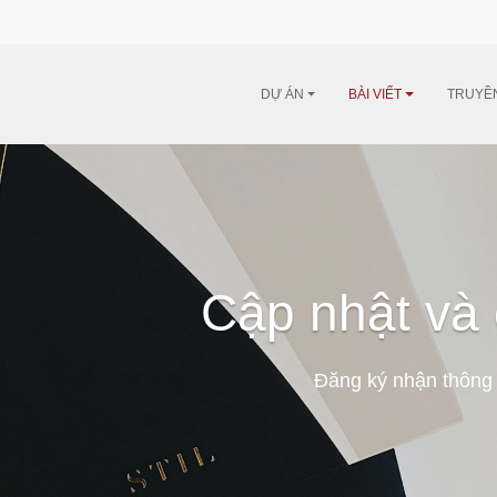
DỰ ÁN
BÀI VIẾT
TRUYỀ
Cập nhật và 
Đăng ký nhận thông 