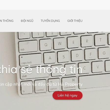
N THÔNG
ĐỘI NGŨ
TUYỂN DỤNG
GIỚI THIỆU
hia sẻ thông tin
in cập nhật mới và đầy đủ từ Hà Property
Liên hệ ngay