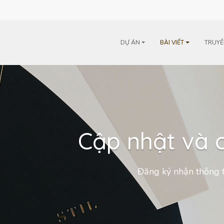
m
DỰ ÁN
BÀI VIẾT
TRUYỀ
Cập nhật và c
Đăng ký nhận thông t