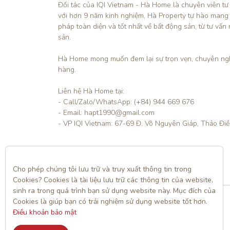
Đối tác của IQI Vietnam - Hà Home là chuyên viên tư
với hơn 9 năm kinh nghiệm, Hà Property tự hào mang
pháp toàn diện và tốt nhất về bất động sản, từ tư vấn 
sản.

Hà Home mong muốn đem lại sự trọn vẹn, chuyên ngh
hàng. 

Liên hệ Hà Home tại:

- Call/Zalo/WhatsApp: (+84) 944 669 676

- Email: hapt1990@gmail.com

- VP IQI Vietnam: 67-69 Đ. Võ Nguyên Giáp, Thảo Đi
Liên hệ
Cho phép chúng tôi lưu trữ và truy xuất thông tin trong 
Cookies? Cookies là tài liệu lưu trữ các thông tin của website, 
sinh ra trong quá trình bạn sử dụng website này. Mục đích của 
Cookies là giúp bạn có trải nghiệm sử dụng website tốt hơn. 
Điều khoản bảo mật