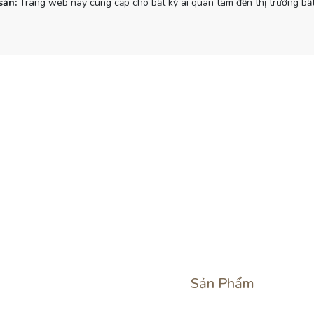
sản:
Trang web này cung cấp cho bất kỳ ai quan tâm đến thị trường bất
Sản Phẩm