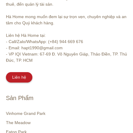
thuê, đến quản lý tài sản.

Hà Home mong muốn đem lại sự trọn vẹn, chuyên nghiệp và an 
tâm cho Quý khách hàng. 

Liên hệ Hà Home tại:

- Call/Zalo/WhatsApp: (+84) 944 669 676

- Email: hapt1990@gmail.com

- VP IQI Vietnam: 67-69 Đ. Võ Nguyên Giáp, Thảo Điền, TP. Thủ 
Đức, TP. HCM
Liên hệ
Sản Phẩm
Vinhome Grand Park
The Meadow
Eaton Park