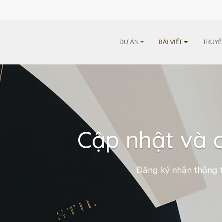
m
DỰ ÁN
BÀI VIẾT
TRUYỀ
Cập nhật và c
Đăng ký nhận thông t