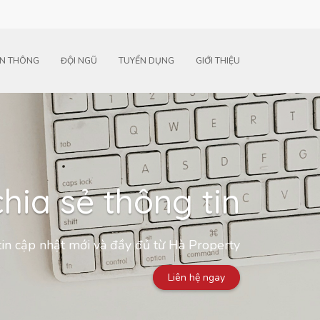
N THÔNG
ĐỘI NGŨ
TUYỂN DỤNG
GIỚI THIỆU
hia sẻ thông tin
in cập nhật mới và đầy đủ từ Hà Property
Liên hệ ngay