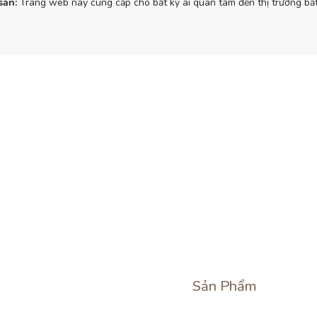
sản:
Trang web này cung cấp cho bất kỳ ai quan tâm đến thị trường bất
Sản Phẩm