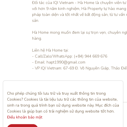
Đối tác của IQI Vietnam - Hà Home là chuyên viên tư
với hơn 9 năm kinh nghiệm, Hà Property tự hào mang
pháp toàn diện và tốt nhất về bất động sản, từ tư vấn 
sản.

Hà Home mong muốn đem lại sự trọn vẹn, chuyên ngh
hàng. 

Liên hệ Hà Home tại:

- Call/Zalo/WhatsApp: (+84) 944 669 676

- Email: hapt1990@gmail.com

- VP IQI Vietnam: 67-69 Đ. Võ Nguyên Giáp, Thảo Đi
Liên hệ
Cho phép chúng tôi lưu trữ và truy xuất thông tin trong 
Cookies? Cookies là tài liệu lưu trữ các thông tin của website, 
sinh ra trong quá trình bạn sử dụng website này. Mục đích của 
Cookies là giúp bạn có trải nghiệm sử dụng website tốt hơn. 
Điều khoản bảo mật