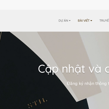
m
DỰ ÁN
BÀI VIẾT
TRUYỀ
Cập nhật và c
Đăng ký nhận thông t