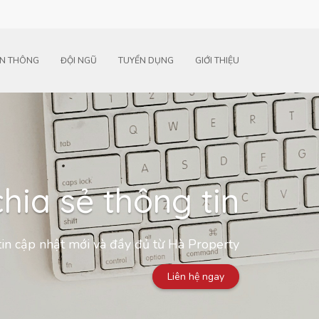
N THÔNG
ĐỘI NGŨ
TUYỂN DỤNG
GIỚI THIỆU
hia sẻ thông tin
in cập nhật mới và đầy đủ từ Hà Property
Liên hệ ngay