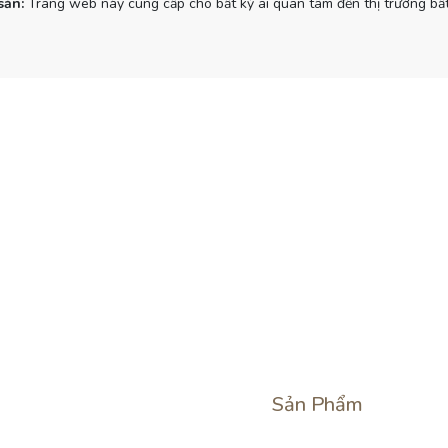
sản:
Trang web này cung cấp cho bất kỳ ai quan tâm đến thị trường bất
Sản Phẩm