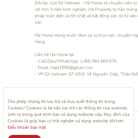
Đối tác của IQI Vietnam - Hà Home là chuyên viên tư
với hơn 9 năm kinh nghiệm, Hà Property tự hào mang
pháp toàn diện và tốt nhất về bất động sản, từ tư vấn 
sản.

Hà Home mong muốn đem lại sự trọn vẹn, chuyên ngh
hàng. 

Liên hệ Hà Home tại:

- Call/Zalo/WhatsApp: (+84) 944 669 676

- Email: hapt1990@gmail.com

- VP IQI Vietnam: 67-69 Đ. Võ Nguyên Giáp, Thảo Đi
Liên hệ
Cho phép chúng tôi lưu trữ và truy xuất thông tin trong 
Cookies? Cookies là tài liệu lưu trữ các thông tin của website, 
sinh ra trong quá trình bạn sử dụng website này. Mục đích của 
Cookies là giúp bạn có trải nghiệm sử dụng website tốt hơn. 
Điều khoản bảo mật