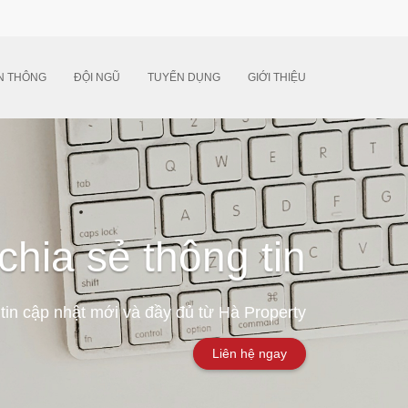
N THÔNG
ĐỘI NGŨ
TUYỂN DỤNG
GIỚI THIỆU
chia sẻ thông tin
tin cập nhật mới và đầy đủ từ Hà Property
Liên hệ ngay