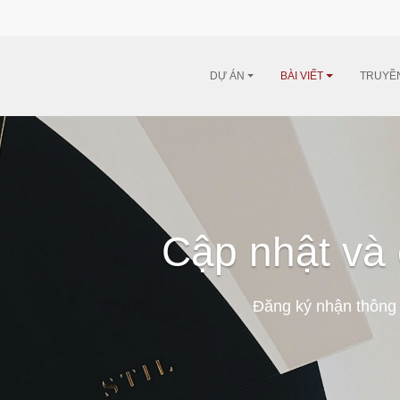
DỰ ÁN
BÀI VIẾT
TRUYỀ
Cập nhật và 
Đăng ký nhận thông 