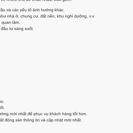
cầu và các yếu tố ảnh hưởng khác.
như nhà ở, chung cư, đất nền, khu nghỉ dưỡng, v.v.
n quan tâm.
 đầu tư sáng suốt.
họ.
ốt.
rường mới nhất để phục vụ khách hàng tốt hơn.
t động sản thông tin và cập nhật mới nhất.