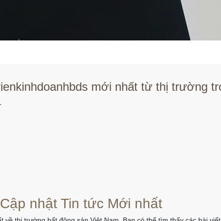
ienkinhdoanhbds mới nhất từ thị trường t
.
 Cập nhật Tin tức Mới nhất
t về thị trường bất động sản Việt Nam. Bạn có thể tìm thấy các bài vi