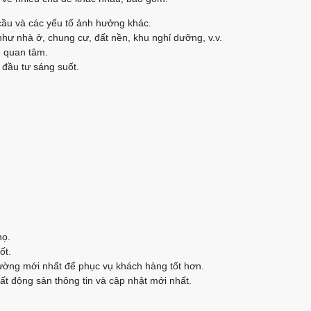
cầu và các yếu tố ảnh hưởng khác.
như nhà ở, chung cư, đất nền, khu nghỉ dưỡng, v.v.
n quan tâm.
 đầu tư sáng suốt.
họ.
ốt.
rường mới nhất để phục vụ khách hàng tốt hơn.
t động sản thông tin và cập nhật mới nhất.