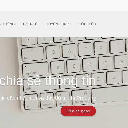
N THÔNG
ĐỘI NGŨ
TUYỂN DỤNG
GIỚI THIỆU
chia sẻ thông tin
tin cập nhật mới và đầy đủ từ Hà Property
Liên hệ ngay