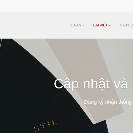
DỰ ÁN
BÀI VIẾT
TRUYỀ
Cập nhật và 
Đăng ký nhận thông 