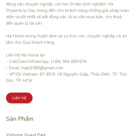
động sản chuyên nghiệp, với hơn 9 năm kinh nghiệm, Hà 
Property tự hào mang đến cho khách hàng những giải pháp toàn 
diện và tốt nhất về bất động sản, từ tư vấn mua bán, cho thuê, 
đến quản lý tài sản.

Hà Home mong muốn đem lại sự trọn vẹn, chuyên nghiệp và an 
tâm cho Quý khách hàng. 

Liên hệ Hà Home tại:

- Call/Zalo/WhatsApp: (+84) 944 669 676

- Email: hapt1990@gmail.com

- VP IQI Vietnam: 67-69 Đ. Võ Nguyên Giáp, Thảo Điền, TP. Thủ 
Đức, TP. HCM
Liên hệ
Sản Phẩm
Vinhome Grand Park