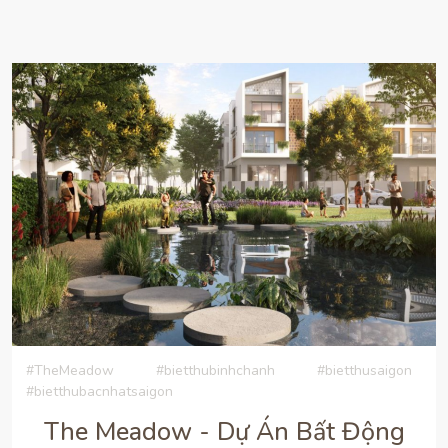
#TheMeadow
#bietthubinhchanh
#bietthusaigon
#bietthubacnhatsaigon
The Meadow - Dự Án Bất Động