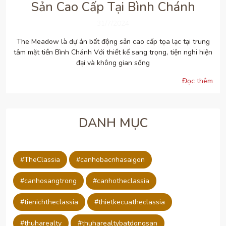
Sản Cao Cấp Tại Bình Chánh
31/7/2024
The Meadow là dự án bất động sản cao cấp tọa lạc tại trung
tâm mặt tiền Bình Chánh Với thiết kế sang trọng, tiện nghi hiện
đại và không gian sống
Đọc thêm
DANH MỤC
#TheClassia
#canhobacnhasaigon
#canhosangtrong
#canhotheclassia
#tienichtheclassia
#thietkecuatheclassia
#thuharealty
#thuharealtybatdongsan