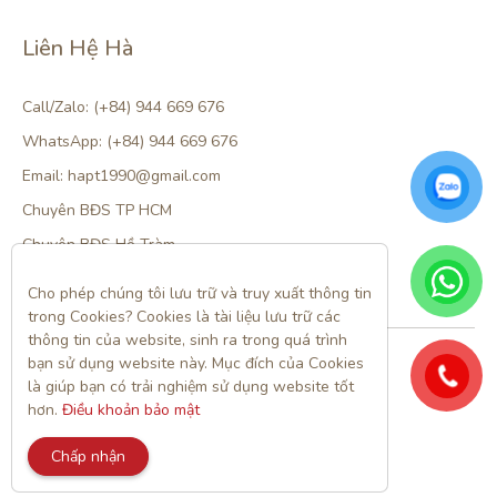
Liên Hệ Hà
Call/Zalo: (+84) 944 669 676
WhatsApp: (+84) 944 669 676
Email: hapt1990@gmail.com
Chuyên BĐS TP HCM
Chuyên BĐS Hồ Tràm
Cho phép chúng tôi lưu trữ và truy xuất thông tin 
trong Cookies? Cookies là tài liệu lưu trữ các 
thông tin của website, sinh ra trong quá trình 
Theo dõi tôi trên:
bạn sử dụng website này. Mục đích của Cookies 
là giúp bạn có trải nghiệm sử dụng website tốt 
All rights reserved.
hơn. 
Điều khoản bảo mật
Chính sách bảo mật
|
Điều kiện và điều khoản
Chấp nhận