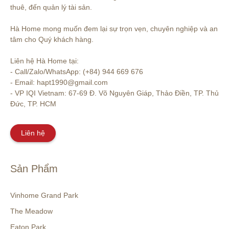
thuê, đến quản lý tài sản.

Hà Home mong muốn đem lại sự trọn vẹn, chuyên nghiệp và an 
tâm cho Quý khách hàng. 

Liên hệ Hà Home tại:

- Call/Zalo/WhatsApp: (+84) 944 669 676

- Email: hapt1990@gmail.com

- VP IQI Vietnam: 67-69 Đ. Võ Nguyên Giáp, Thảo Điền, TP. Thủ 
Đức, TP. HCM
Liên hệ
Sản Phẩm
Vinhome Grand Park
The Meadow
Eaton Park