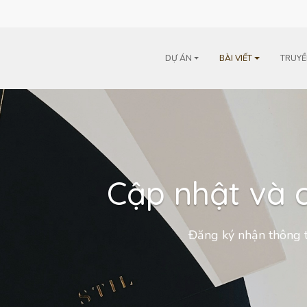
m
DỰ ÁN
BÀI VIẾT
TRUYỀ
Cập nhật và c
Đăng ký nhận thông t