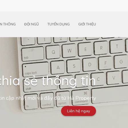
N THÔNG
ĐỘI NGŨ
TUYỂN DỤNG
GIỚI THIỆU
hia sẻ thông tin
in cập nhật mới và đầy đủ từ Hà Property
Liên hệ ngay