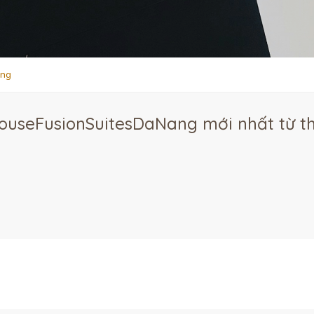
ang
ouseFusionSuitesDaNang mới nhất từ th