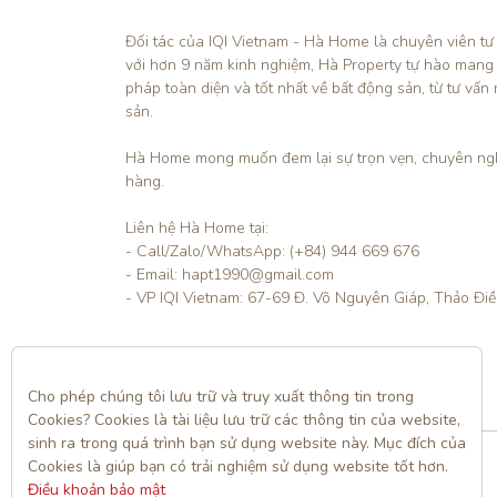
Đối tác của IQI Vietnam - Hà Home là chuyên viên tư
với hơn 9 năm kinh nghiệm, Hà Property tự hào mang
pháp toàn diện và tốt nhất về bất động sản, từ tư vấn 
sản.

Hà Home mong muốn đem lại sự trọn vẹn, chuyên ngh
hàng. 

Liên hệ Hà Home tại:

- Call/Zalo/WhatsApp: (+84) 944 669 676

- Email: hapt1990@gmail.com

- VP IQI Vietnam: 67-69 Đ. Võ Nguyên Giáp, Thảo Đi
Liên hệ
Cho phép chúng tôi lưu trữ và truy xuất thông tin trong 
Cookies? Cookies là tài liệu lưu trữ các thông tin của website, 
sinh ra trong quá trình bạn sử dụng website này. Mục đích của 
Cookies là giúp bạn có trải nghiệm sử dụng website tốt hơn. 
Điều khoản bảo mật