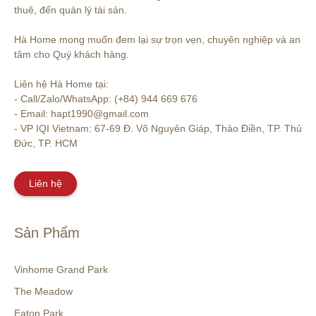
thuê, đến quản lý tài sản.

Hà Home mong muốn đem lại sự trọn vẹn, chuyên nghiệp và an 
tâm cho Quý khách hàng. 

Liên hệ Hà Home tại:

- Call/Zalo/WhatsApp: (+84) 944 669 676

- Email: hapt1990@gmail.com

- VP IQI Vietnam: 67-69 Đ. Võ Nguyên Giáp, Thảo Điền, TP. Thủ 
Đức, TP. HCM
Liên hệ
Sản Phẩm
Vinhome Grand Park
The Meadow
Eaton Park