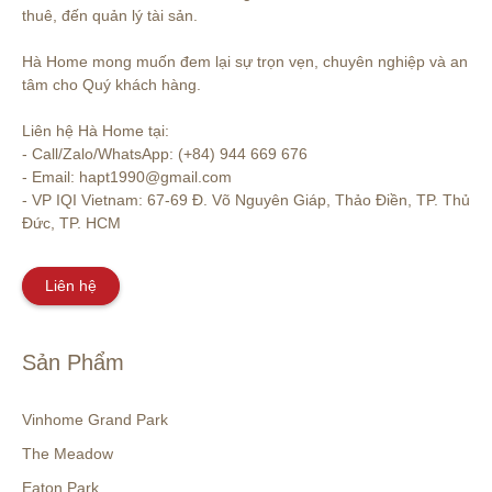
thuê, đến quản lý tài sản.

Hà Home mong muốn đem lại sự trọn vẹn, chuyên nghiệp và an 
tâm cho Quý khách hàng. 

Liên hệ Hà Home tại:

- Call/Zalo/WhatsApp: (+84) 944 669 676

- Email: hapt1990@gmail.com

- VP IQI Vietnam: 67-69 Đ. Võ Nguyên Giáp, Thảo Điền, TP. Thủ 
Đức, TP. HCM
Liên hệ
Sản Phẩm
Vinhome Grand Park
The Meadow
Eaton Park