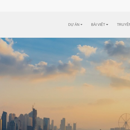
DỰ ÁN
BÀI VIẾT
TRUYỀ