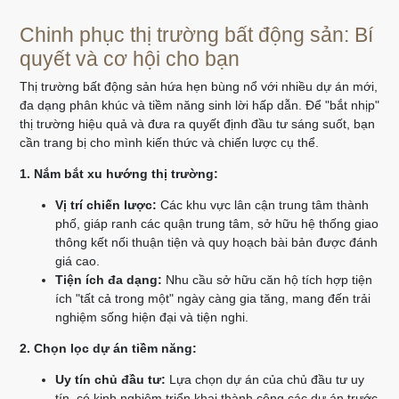
Chinh phục thị trường bất động sản: Bí
quyết và cơ hội cho bạn
Thị trường bất động sản hứa hẹn bùng nổ với nhiều dự án mới,
đa dạng phân khúc và tiềm năng sinh lời hấp dẫn. Để "bắt nhịp"
thị trường hiệu quả và đưa ra quyết định đầu tư sáng suốt, bạn
cần trang bị cho mình kiến thức và chiến lược cụ thể.
1. Nắm bắt xu hướng thị trường:
Vị trí chiến lược:
Các khu vực lân cận trung tâm thành
phố, giáp ranh các quận trung tâm, sở hữu hệ thống giao
thông kết nối thuận tiện và quy hoạch bài bản được đánh
giá cao.
Tiện ích đa dạng:
Nhu cầu sở hữu căn hộ tích hợp tiện
ích "tất cả trong một" ngày càng gia tăng, mang đến trải
nghiệm sống hiện đại và tiện nghi.
2. Chọn lọc dự án tiềm năng:
Uy tín chủ đầu tư:
Lựa chọn dự án của chủ đầu tư uy
tín, có kinh nghiệm triển khai thành công các dự án trước