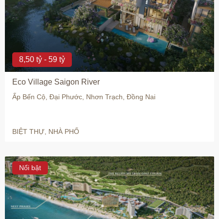
8,50 tỷ - 59 tỷ
Eco Village Saigon River
Ấp Bến Cộ, Đại Phước, Nhơn Trạch, Đồng Nai
BIỆT THỰ, NHÀ PHỐ
Nổi bật