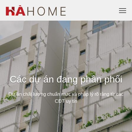
Các dự án đang phân phối
Dự án chất lượng chuẩn mực và pháp lý rõ ràng từ các
CĐT uy tín