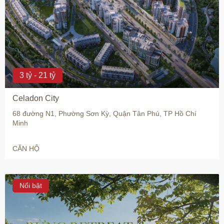
3 tỷ - 21 tỷ
Celadon City
68 đường N1, Phường Sơn Kỳ, Quận Tân Phú, TP Hồ Chí
Minh
CĂN HỘ
Nổi bật