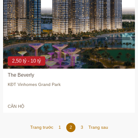
2,50 tỷ - 10 tỷ
The Beverly
KĐT Vinhomes Grand Park
CĂN HỘ
Trang trước
1
2
3
Trang sau
Trang trước
Trang sau