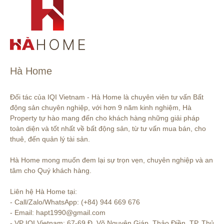
Hà Home
Đối tác của IQI Vietnam - Hà Home là chuyên viên tư vấn Bất 
động sản chuyên nghiệp, với hơn 9 năm kinh nghiệm, Hà 
Property tự hào mang đến cho khách hàng những giải pháp 
toàn diện và tốt nhất về bất động sản, từ tư vấn mua bán, cho 
thuê, đến quản lý tài sản.

Hà Home mong muốn đem lại sự trọn vẹn, chuyên nghiệp và an 
tâm cho Quý khách hàng. 

Liên hệ Hà Home tại:

- Call/Zalo/WhatsApp: (+84) 944 669 676

- Email: hapt1990@gmail.com

- VP IQI Vietnam: 67-69 Đ. Võ Nguyên Giáp, Thảo Điền, TP. Thủ 