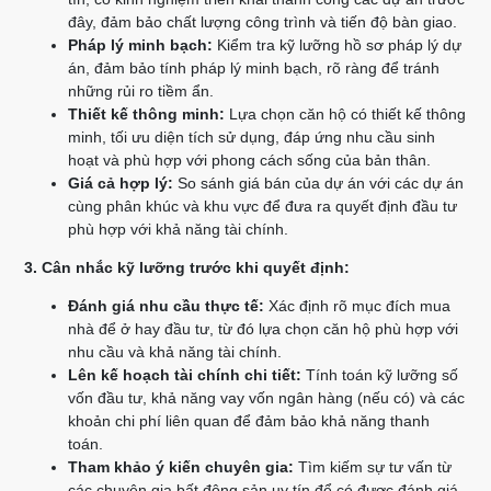
đây, đảm bảo chất lượng công trình và tiến độ bàn giao.
Pháp lý minh bạch:
Kiểm tra kỹ lưỡng hồ sơ pháp lý dự
án, đảm bảo tính pháp lý minh bạch, rõ ràng để tránh
những rủi ro tiềm ẩn.
Thiết kế thông minh:
Lựa chọn căn hộ có thiết kế thông
minh, tối ưu diện tích sử dụng, đáp ứng nhu cầu sinh
hoạt và phù hợp với phong cách sống của bản thân.
Giá cả hợp lý:
So sánh giá bán của dự án với các dự án
cùng phân khúc và khu vực để đưa ra quyết định đầu tư
phù hợp với khả năng tài chính.
3. Cân nhắc kỹ lưỡng trước khi quyết định:
Đánh giá nhu cầu thực tế:
Xác định rõ mục đích mua
nhà để ở hay đầu tư, từ đó lựa chọn căn hộ phù hợp với
nhu cầu và khả năng tài chính.
Lên kế hoạch tài chính chi tiết:
Tính toán kỹ lưỡng số
vốn đầu tư, khả năng vay vốn ngân hàng (nếu có) và các
khoản chi phí liên quan để đảm bảo khả năng thanh
toán.
Tham khảo ý kiến chuyên gia:
Tìm kiếm sự tư vấn từ
các chuyên gia bất động sản uy tín để có được đánh giá