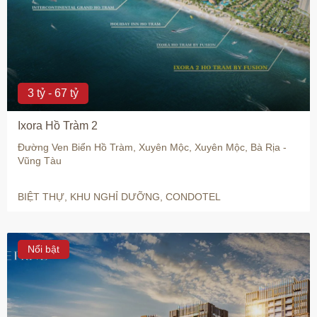
3 tỷ - 67 tỷ
Ixora Hồ Tràm 2
Đường Ven Biển Hồ Tràm, Xuyên Mộc, Xuyên Mộc, Bà Rịa -
Vũng Tàu
BIỆT THỰ, KHU NGHỈ DƯỠNG, CONDOTEL
Nổi bật