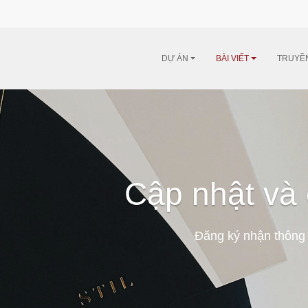
DỰ ÁN
BÀI VIẾT
TRUYỀ
Cập nhật và 
Đăng ký nhận thông 