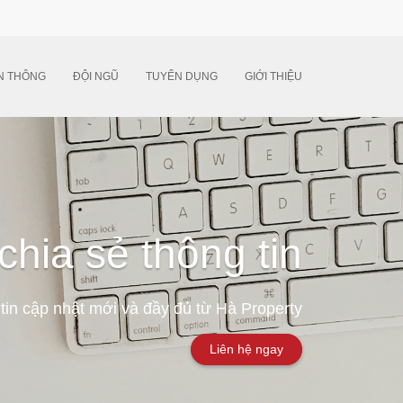
N THÔNG
ĐỘI NGŨ
TUYỂN DỤNG
GIỚI THIỆU
chia sẻ thông tin
tin cập nhật mới và đầy đủ từ Hà Property
Liên hệ ngay