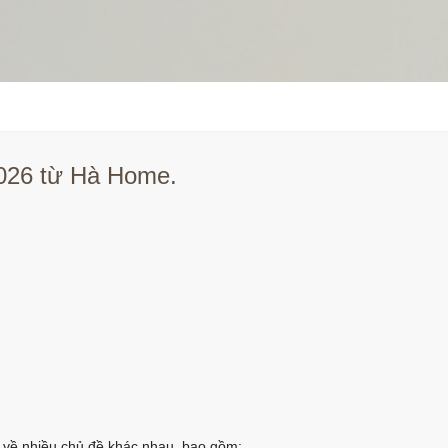
2026 từ Hà Home.
ết về nhiều chủ đề khác nhau, bao gồm: