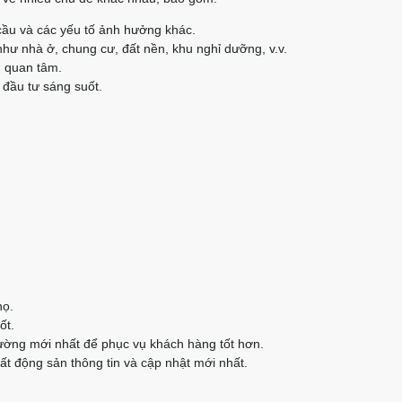
cầu và các yếu tố ảnh hưởng khác.
như nhà ở, chung cư, đất nền, khu nghỉ dưỡng, v.v.
n quan tâm.
 đầu tư sáng suốt.
họ.
ốt.
rường mới nhất để phục vụ khách hàng tốt hơn.
t động sản thông tin và cập nhật mới nhất.