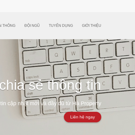
N THÔNG
ĐỘI NGŨ
TUYỂN DỤNG
GIỚI THIỆU
chia sẻ thông tin
tin cập nhật mới và đầy đủ từ Hà Property
Liên hệ ngay