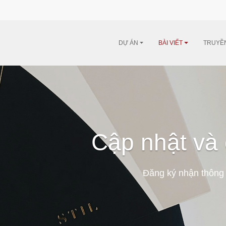
DỰ ÁN
BÀI VIẾT
TRUYỀ
Cập nhật và 
Đăng ký nhận thông 