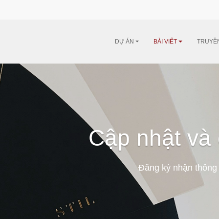
DỰ ÁN
BÀI VIẾT
TRUYỀ
Cập nhật và 
Đăng ký nhận thông 