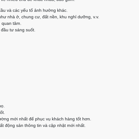
cầu và các yếu tố ảnh hưởng khác.
như nhà ở, chung cư, đất nền, khu nghỉ dưỡng, v.v.
n quan tâm.
 đầu tư sáng suốt.
họ.
ốt.
rường mới nhất để phục vụ khách hàng tốt hơn.
t động sản thông tin và cập nhật mới nhất.