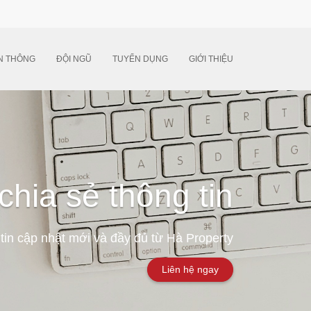
N THÔNG
ĐỘI NGŨ
TUYỂN DỤNG
GIỚI THIỆU
chia sẻ thông tin
tin cập nhật mới và đầy đủ từ Hà Property
Liên hệ ngay