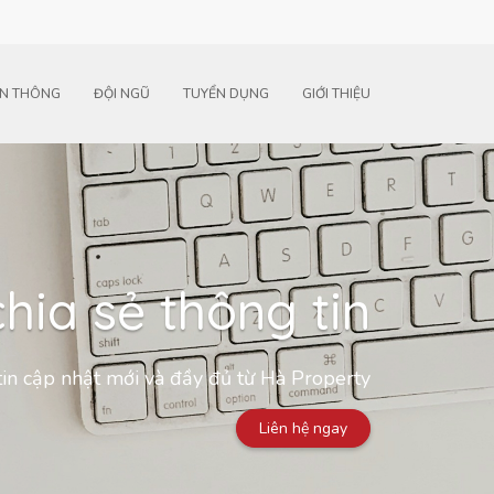
N THÔNG
ĐỘI NGŨ
TUYỂN DỤNG
GIỚI THIỆU
hia sẻ thông tin
in cập nhật mới và đầy đủ từ Hà Property
Liên hệ ngay