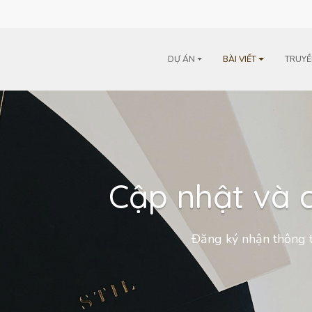
m
DỰ ÁN
BÀI VIẾT
TRUYỀ
Cập nhật và c
Đăng ký nhận thông t