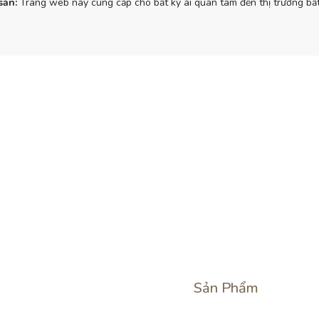
sản:
Trang web này cung cấp cho bất kỳ ai quan tâm đến thị trường bất
Sản Phẩm