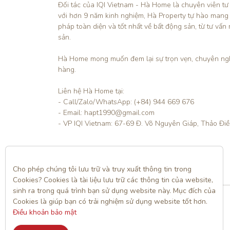
Đối tác của IQI Vietnam - Hà Home là chuyên viên tư
với hơn 9 năm kinh nghiệm, Hà Property tự hào mang
pháp toàn diện và tốt nhất về bất động sản, từ tư vấn 
sản.

Hà Home mong muốn đem lại sự trọn vẹn, chuyên ngh
hàng. 

Liên hệ Hà Home tại:

- Call/Zalo/WhatsApp: (+84) 944 669 676

- Email: hapt1990@gmail.com

- VP IQI Vietnam: 67-69 Đ. Võ Nguyên Giáp, Thảo Đi
Liên hệ
Cho phép chúng tôi lưu trữ và truy xuất thông tin trong 
Cookies? Cookies là tài liệu lưu trữ các thông tin của website, 
sinh ra trong quá trình bạn sử dụng website này. Mục đích của 
Cookies là giúp bạn có trải nghiệm sử dụng website tốt hơn. 
Điều khoản bảo mật