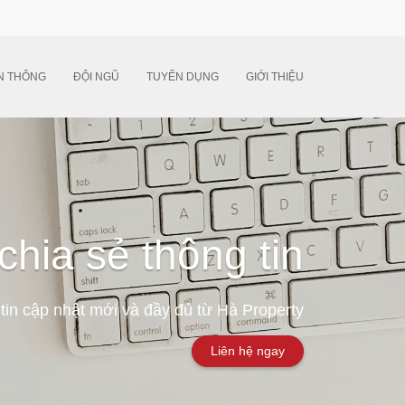
N THÔNG
ĐỘI NGŨ
TUYỂN DỤNG
GIỚI THIỆU
chia sẻ thông tin
tin cập nhật mới và đầy đủ từ Hà Property
Liên hệ ngay