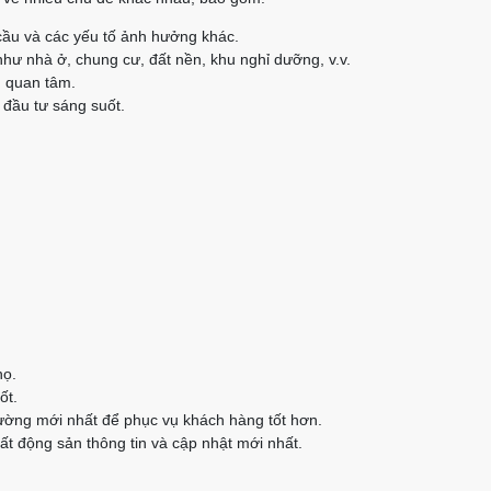
cầu và các yếu tố ảnh hưởng khác.
như nhà ở, chung cư, đất nền, khu nghỉ dưỡng, v.v.
n quan tâm.
 đầu tư sáng suốt.
họ.
ốt.
rường mới nhất để phục vụ khách hàng tốt hơn.
t động sản thông tin và cập nhật mới nhất.