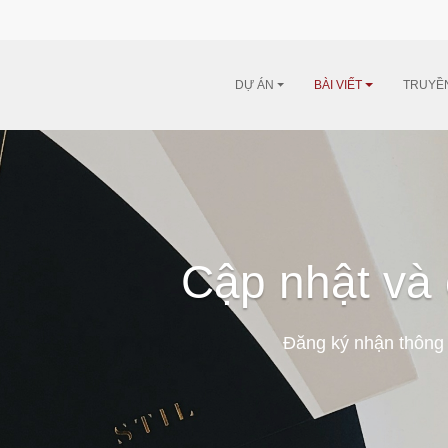
DỰ ÁN
BÀI VIẾT
TRUYỀ
Cập nhật và 
Đăng ký nhận thông 