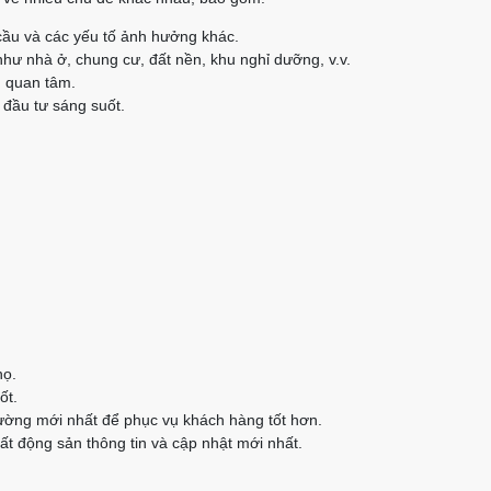
cầu và các yếu tố ảnh hưởng khác.
như nhà ở, chung cư, đất nền, khu nghỉ dưỡng, v.v.
n quan tâm.
 đầu tư sáng suốt.
họ.
ốt.
rường mới nhất để phục vụ khách hàng tốt hơn.
t động sản thông tin và cập nhật mới nhất.