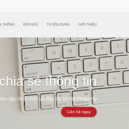
N THÔNG
ĐỘI NGŨ
TUYỂN DỤNG
GIỚI THIỆU
chia sẻ thông tin
tin cập nhật mới và đầy đủ từ Hà Property
Liên hệ ngay