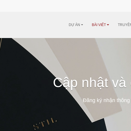
DỰ ÁN
BÀI VIẾT
TRUYỀ
Cập nhật và 
Đăng ký nhận thông 