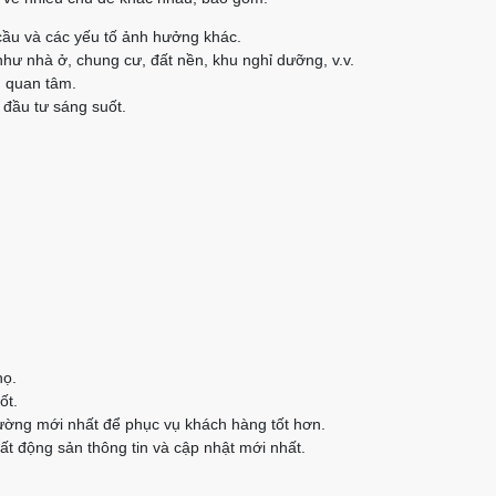
cầu và các yếu tố ảnh hưởng khác.
như nhà ở, chung cư, đất nền, khu nghỉ dưỡng, v.v.
n quan tâm.
 đầu tư sáng suốt.
họ.
ốt.
rường mới nhất để phục vụ khách hàng tốt hơn.
t động sản thông tin và cập nhật mới nhất.