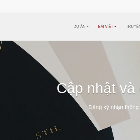
DỰ ÁN
BÀI VIẾT
TRUYỀ
Cập nhật và 
Đăng ký nhận thông 