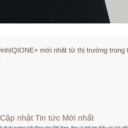
inhIQIONE+ mới nhất từ thị trường trong
.
 Cập nhật Tin tức Mới nhất
t về thị trường bất động sản Việt Nam. Bạn có thể tìm thấy các bài vi