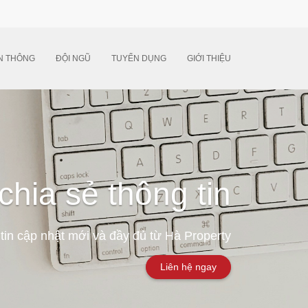
N THÔNG
ĐỘI NGŨ
TUYỂN DỤNG
GIỚI THIỆU
chia sẻ thông tin
tin cập nhật mới và đầy đủ từ Hà Property
Liên hệ ngay