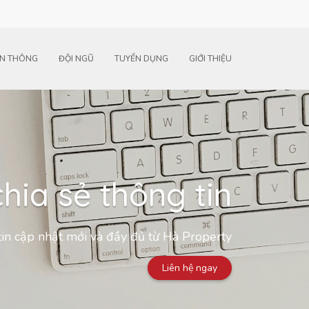
N THÔNG
ĐỘI NGŨ
TUYỂN DỤNG
GIỚI THIỆU
hia sẻ thông tin
in cập nhật mới và đầy đủ từ Hà Property
Liên hệ ngay