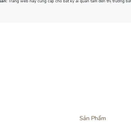
sản:
Trang web này cung cấp cho bất kỳ ai quan tâm đến thị trường bất
Sản Phẩm