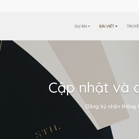
m
DỰ ÁN
BÀI VIẾT
TRUYỀ
Cập nhật và c
Đăng ký nhận thông t