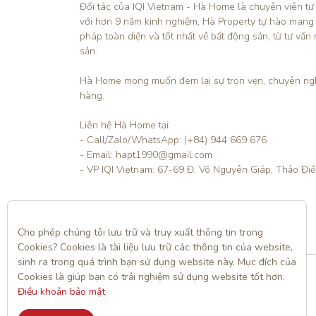
Đối tác của IQI Vietnam - Hà Home là chuyên viên tư
với hơn 9 năm kinh nghiệm, Hà Property tự hào mang
pháp toàn diện và tốt nhất về bất động sản, từ tư vấn 
sản.

Hà Home mong muốn đem lại sự trọn vẹn, chuyên ngh
hàng. 

Liên hệ Hà Home tại:

- Call/Zalo/WhatsApp: (+84) 944 669 676

- Email: hapt1990@gmail.com

- VP IQI Vietnam: 67-69 Đ. Võ Nguyên Giáp, Thảo Đi
Liên hệ
Cho phép chúng tôi lưu trữ và truy xuất thông tin trong 
Cookies? Cookies là tài liệu lưu trữ các thông tin của website, 
sinh ra trong quá trình bạn sử dụng website này. Mục đích của 
Cookies là giúp bạn có trải nghiệm sử dụng website tốt hơn. 
Điều khoản bảo mật